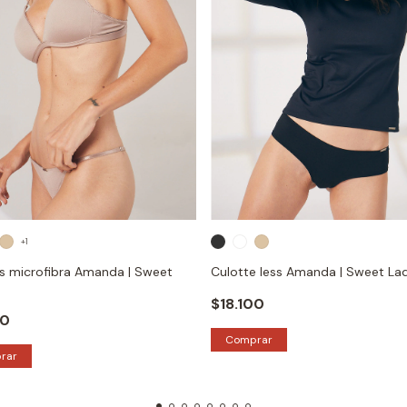
+1
ss microfibra Amanda | Sweet
Culotte less Amanda | Sweet La
$18.100
00
Comprar
rar