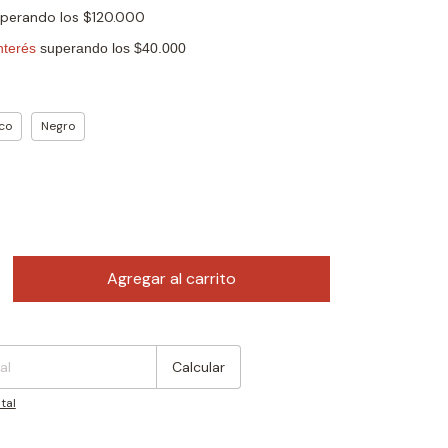
uperando los
$120.000
co
Negro
:
Cambiar CP
Calcular
tal