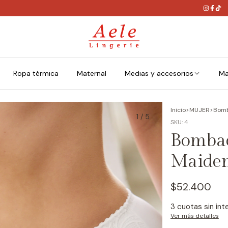
Ropa térmica
Maternal
Medias y accesorios
Ma
Inicio
>
MUJER
>
Bom
1
/
5
SKU:
4
Bombac
Maide
$52.400
3
cuotas sin in
Ver más detalles