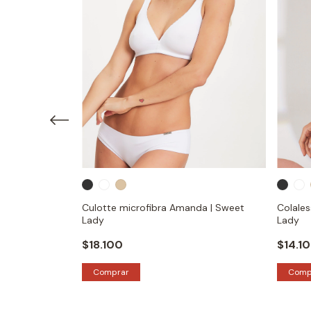
weet Victorian
Culotte microfibra Amanda | Sweet
Colale
Lady
Lady
$18.100
$14.1
Comprar
Comp