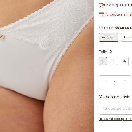
Envío gratis
s
COLOR:
Avellana
Avellana
Blan
Talle:
2
2
3
4
Medios de envío
Entregas para el CP
No sé mi código pos