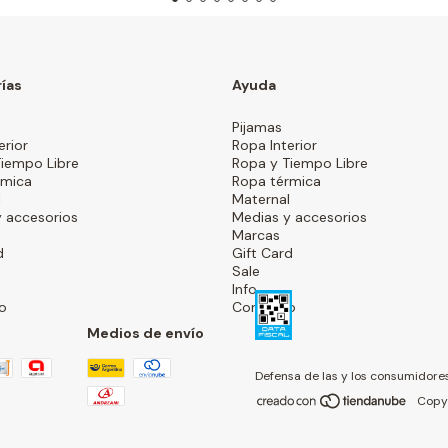
ías
Ayuda
Pijamas
erior
Ropa Interior
Tiempo Libre
Ropa y Tiempo Libre
rmica
Ropa térmica
l
Maternal
 accesorios
Medias y accesorios
Marcas
d
Gift Card
Sale
Info
o
Contacto
Medios de envío
Defensa de las y los consumidore
Copyr