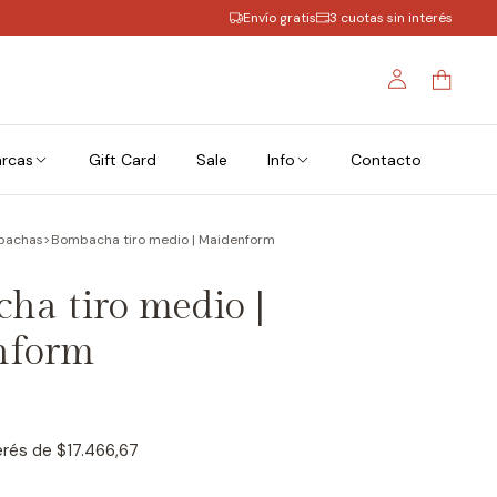
Envío gratis
3 cuotas sin interés
rcas
Gift Card
Sale
Info
Contacto
bachas
>
Bombacha tiro medio | Maidenform
ha tiro medio |
nform
terés de
$17.466,67