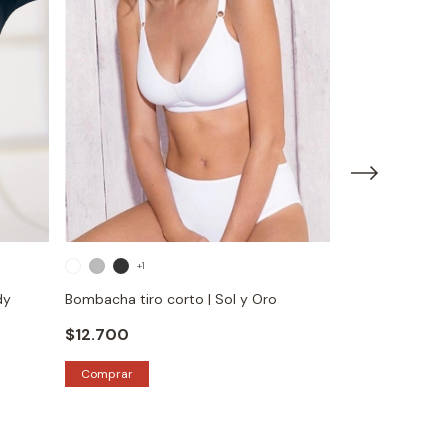
+1
dy
Bombacha tiro corto | Sol y Oro
Colaless alg. c/
$12.700
$10.900
Comprar
Comprar