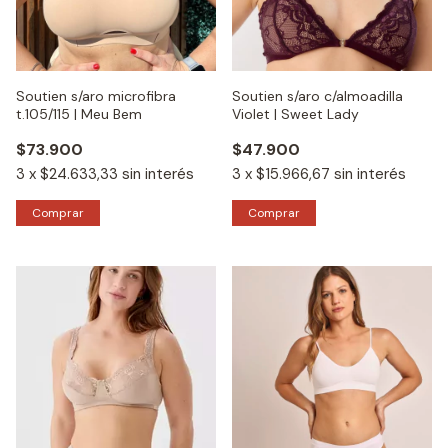
Soutien s/aro microfibra
Soutien s/aro c/almoadilla
t.105/115 | Meu Bem
Violet | Sweet Lady
$73.900
$47.900
3
x
$24.633,33
sin interés
3
x
$15.966,67
sin interés
Comprar
Comprar