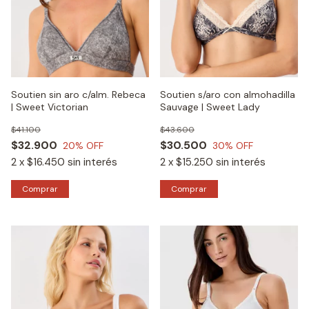
Soutien sin aro c/alm. Rebeca
Soutien s/aro con almohadilla
| Sweet Victorian
Sauvage | Sweet Lady
$41.100
$43.600
$32.900
$30.500
20
% OFF
30
% OFF
2
x
$16.450
sin interés
2
x
$15.250
sin interés
Comprar
Comprar