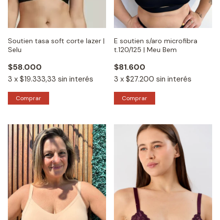
Soutien tasa soft corte lazer |
E soutien s/aro microfibra
Selu
t.120/125 | Meu Bem
$58.000
$81.600
3
x
$19.333,33
sin interés
3
x
$27.200
sin interés
Comprar
Comprar