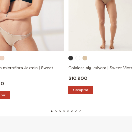
s microfibra Jazmin | Sweet
Colaless alg. c/lycra | Sweet Vict
$10.900
00
Comprar
rar