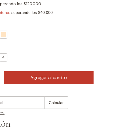
uperando los
$120.000
4
:
Cambiar CP
Calcular
tal
ión