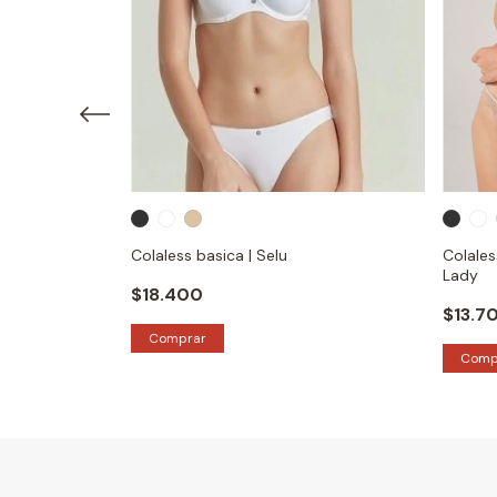
t Victorian
Colaless basica | Selu
Colales
Lady
$18.400
$13.7
Comprar
Comp