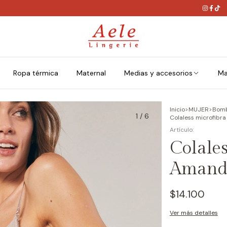
Ropa térmica
Maternal
Medias y accesorios
Ma
Inicio
>
MUJER
>
Bom
1
/
6
Colaless microfibr
Colales
Amanda
$14.100
Ver más detalles