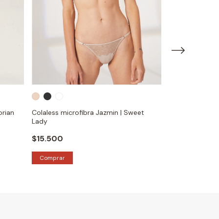
+1
orian
Colaless microfibra Jazmin | Sweet
Colaless Angel
Lady
$16.800
$15.500
Comprar
Comprar