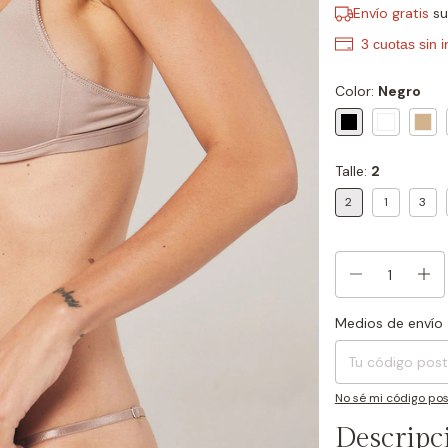
Envío gratis
s
Color:
Negro
Talle:
2
2
1
3
Medios de envío
Entregas para el CP
No sé mi código pos
Descripc