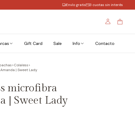
Envío gratis
3 cuotas sin interés
rcas
Gift Card
Sale
Info
Contacto
bachas
>
Colaless
>
a Amanda | Sweet Lady
s microfibra
 | Sweet Lady