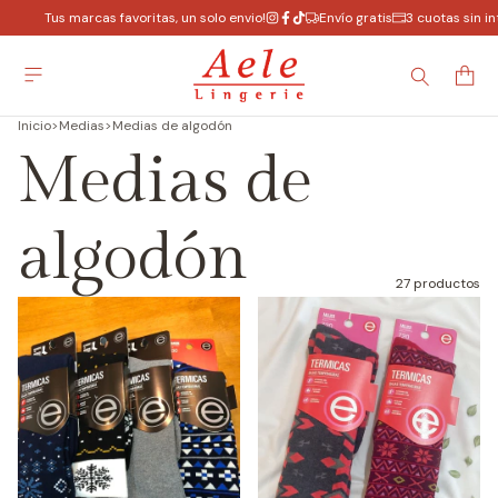
Tus marcas favoritas, un solo envio!
Envío gratis
3 cuotas sin i
Inicio
>
Medias
>
Medias de algodón
Medias de
algodón
27 productos