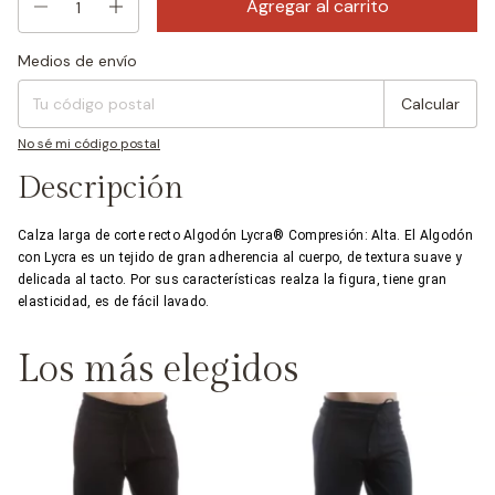
Medios de envío
Entregas para el CP:
Cambiar CP
Calcular
No sé mi código postal
Descripción
Calza larga de corte recto Algodón Lycra® Compresión: Alta. El Algodón
con Lycra es un tejido de gran adherencia al cuerpo, de textura suave y
delicada al tacto. Por sus características realza la figura, tiene gran
elasticidad, es de fácil lavado.
Los más elegidos