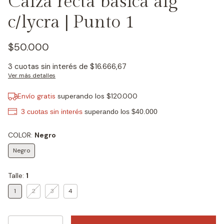
Calza recta basica alg
c/lycra | Punto 1
$50.000
3
cuotas sin interés de
$16.666,67
Ver más detalles
Envío gratis
superando los
$120.000
COLOR:
Negro
Negro
Talle:
1
1
2
3
4