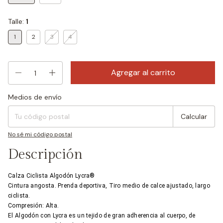
Talle:
1
1
2
3
4
Medios de envío
Entregas para el CP:
Cambiar CP
Calcular
No sé mi código postal
Descripción
Calza Ciclista Algodón Lycra®
Cintura angosta. Prenda deportiva, Tiro medio de calce ajustado, largo
ciclista.
Compresión: Alta.
El Algodón con Lycra es un tejido de gran adherencia al cuerpo, de