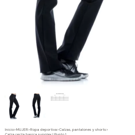
Inicio
>
MUJER
>
Ropa deportiva
>
Calzas, pantalones y shorts
>
Calza recta basica supplex | Punto 1