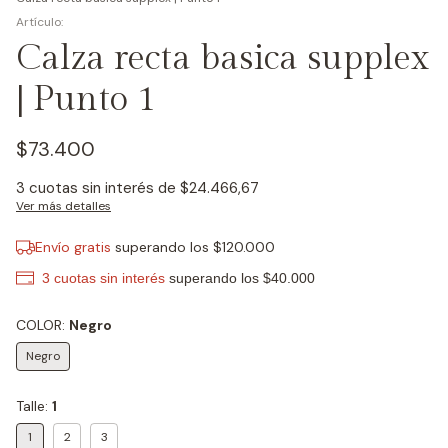
Calza recta basica supplex
| Punto 1
$73.400
3
cuotas sin interés de
$24.466,67
Ver más detalles
Envío gratis
superando los
$120.000
COLOR:
Negro
Negro
Talle:
1
1
2
3