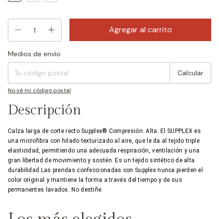
Medios de envío
Entregas para el CP:
Cambiar CP
Calcular
No sé mi código postal
Descripción
Calza larga de corte recto Supplex® Compresión: Alta. El SUPPLEX es
una microfibra con hilado texturizado al aire, que le da al tejido triple
elasticidad, permitiendo una adecuada respiración, ventilación y una
gran libertad de movimiento y sostén. Es un tejido sintético de alta
durabilidad Las prendas confeccionadas con Supplex nunca pierden el
color original y mantiene la forma a través del tiempo y de sus
permanentes lavados. No destiñe.