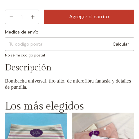
Medios de envío
Entregas para el CP:
Cambiar CP
Calcular
No sé mi código postal
Descripción
Bombacha universal, tiro alto, de microfibra fantasía y detalles
de puntilla.
Los más elegidos