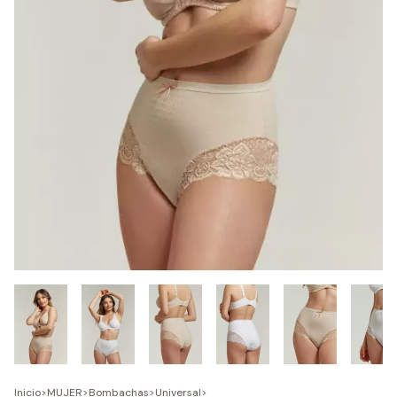
Inicio
>
MUJER
>
Bombachas
>
Universal
>