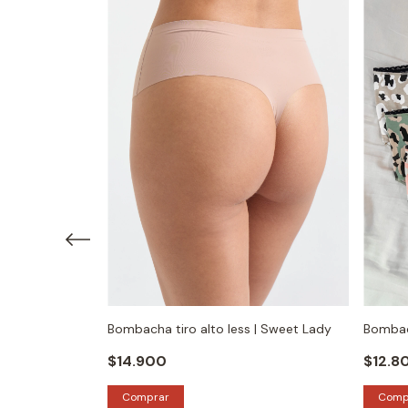
a | Sol y Oro
Bombacha tiro alto less | Sweet Lady
Bombach
$14.900
$12.8
Comprar
Comp