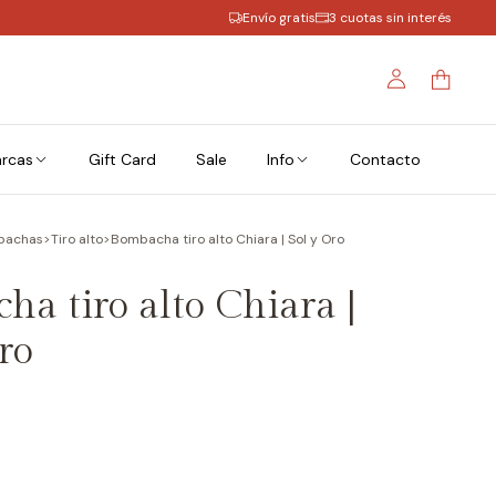
Envío gratis
3 cuotas sin interés
rcas
Gift Card
Sale
Info
Contacto
bachas
>
Tiro alto
>
Bombacha tiro alto Chiara | Sol y Oro
a tiro alto Chiara |
ro