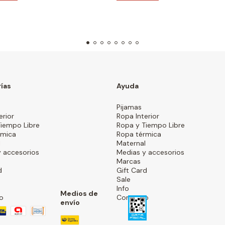
ías
Ayuda
Pijamas
erior
Ropa Interior
Tiempo Libre
Ropa y Tiempo Libre
rmica
Ropa térmica
l
Maternal
 accesorios
Medias y accesorios
Marcas
d
Gift Card
Sale
Info
Medios de
o
Contacto
envío