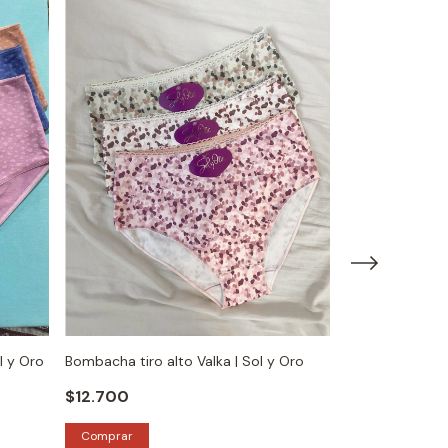
l y Oro
Bombacha tiro alto Valka | Sol y Oro
Bombacha tiro a
$12.700
$16.800
Comprar
Comprar