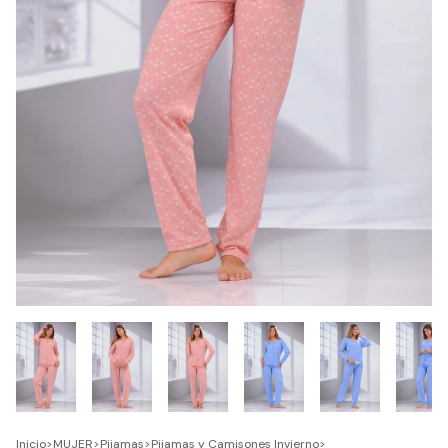
Inicio
>
MUJER
>
Pijamas
>
Pijamas y Camisones Invierno
>