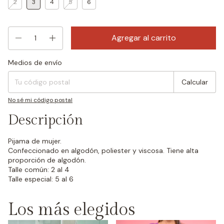
2
3
4
5
6
Medios de envío
Entregas para el CP:
Cambiar CP
Calcular
No sé mi código postal
Descripción
Pijama de mujer.
Confeccionado en algodón, poliester y viscosa. Tiene alta
proporción de algodón.
Talle común: 2 al 4
Talle especial: 5 al 6
Los más elegidos