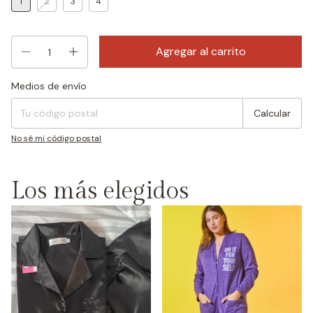
1
2
3
4
Medios de envío
Entregas para el CP:
Cambiar CP
Calcular
No sé mi código postal
Los más elegidos