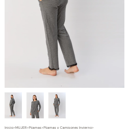
Inicio
>
MUJER
>
Pijamas
>
Pijamas y Camisones Invierno
>