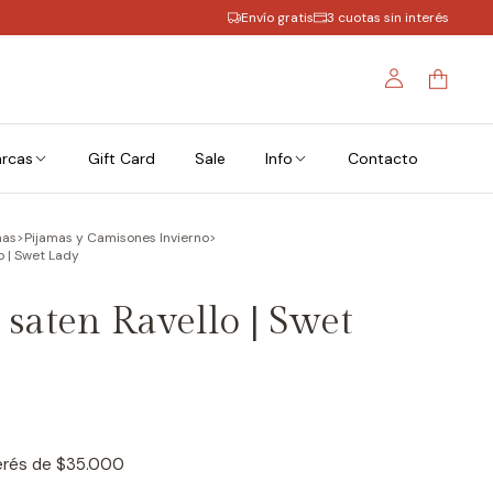
Envío gratis
3 cuotas sin interés
rcas
Gift Card
Sale
Info
Contacto
mas
>
Pijamas y Camisones Invierno
>
o | Swet Lady
saten Ravello | Swet
terés de
$35.000