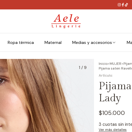
Ropa térmica
Maternal
Medias y accesorios
Ma
Inicio
>
MUJER
>
Pija
1
/
9
Pijama saten Ravell
Pijama 
Lady
$105.000
3
cuotas sin in
Ver más detalles