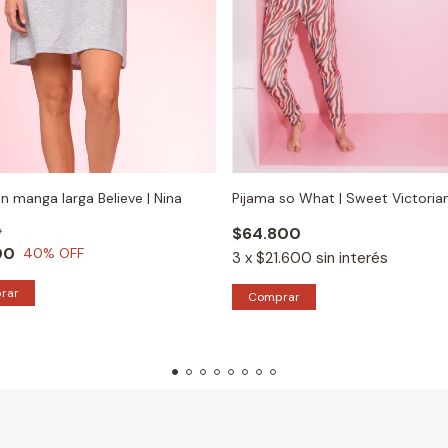
 manga larga Believe | Nina
Pijama so What | Sweet Victoria
0
$64.800
00
40
% OFF
3
x
$21.600
sin interés
rar
Comprar