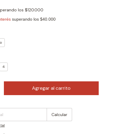
uperando los
$120.000
o
4
:
Cambiar CP
Calcular
tal