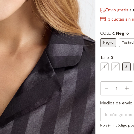
Envío gratis
s
COLOR:
Negro
Negro
Tostad
Talle:
3
1
2
3
Medios de envío
Entregas para el CP
No sé mi código pos