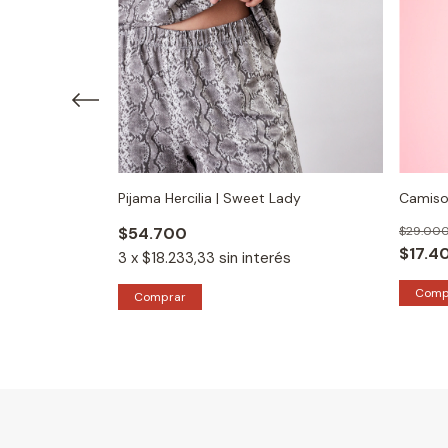
rian
Pijama Hercilia | Sweet Lady
Camison
$54.700
$29.00
$17.4
3
x
$18.233,33
sin interés
Comp
Comprar